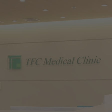
104-0045
WEB順番予約
診療時間
月
火
水
木
金
土