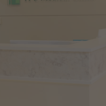
104-0045
WEB順番予約
診療時間
月
火
水
木
金
土
−
9:00 - 13:00
14:30 -
−
−
18:00
休診日 水曜 / 土曜午後 / 日曜 / 祝日
※第１・５土曜日は加賀医師による診療を行っております。