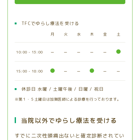
TFCでゆらし療法を受ける
月
火
水
木
金
土
−
−
−
−
−
10:00 - 13:00
−
−
−
−
15:00 - 18:00
休診日 水曜 / 土曜午後 / 日曜 / 祝日
※第１・５土曜日は加賀医師による診療を行っております。
当院以外でゆらし療法を受ける
すでに二次性頭痛出ないと確定診断されてい