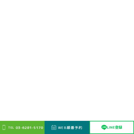
脂っこいものや刺激物、炭酸飲料、チョコ
レート、アルコール、カフェインを控える
食べ過ぎを避け、腹八分目を意識する
食後すぐに横にならず、2〜3時間空けて
就寝する
肥満を防ぎ、腹部を締めつける服装は避け
る
喫煙・飲酒を控え、規則正しい生活と十分
な睡眠をとる
LINE登録
03-6281-5170
WEB順番予約
TEL